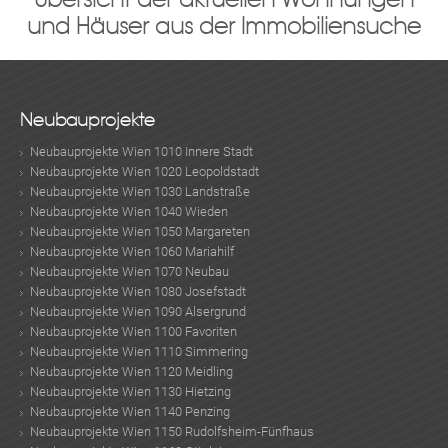
und Häuser aus der Immobiliensuche
Neubauprojekte
Neubauprojekte Wien 1010 Innere Stadt
Neubauprojekte Wien 1020 Leopoldstadt
Neubauprojekte Wien 1030 Landstraße
Neubauprojekte Wien 1040 Wieden
Neubauprojekte Wien 1050 Margareten
Neubauprojekte Wien 1060 Mariahilf
Neubauprojekte Wien 1070 Neubau
Neubauprojekte Wien 1080 Josefstadt
Neubauprojekte Wien 1090 Alsergrund
Neubauprojekte Wien 1100 Favoriten
Neubauprojekte Wien 1110 Simmering
Neubauprojekte Wien 1120 Meidling
Neubauprojekte Wien 1130 Hietzing
Neubauprojekte Wien 1140 Penzing
Neubauprojekte Wien 1150 Rudolfsheim-Fünfhaus