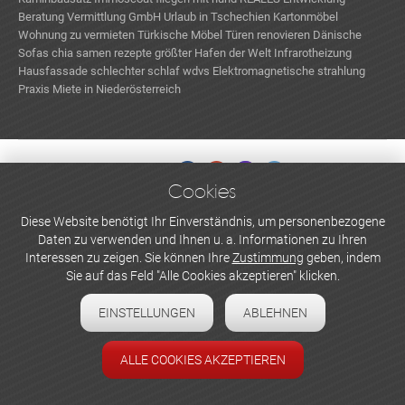
Beratung Vermittlung GmbH
Urlaub in Tschechien
Kartonmöbel
Wohnung zu vermieten
Türkische Möbel
Türen renovieren
Dänische
Sofas
chia samen rezepte
größter Hafen der Welt
Infrarotheizung
Hausfassade
schlechter schlaf
wdvs
Elektromagnetische strahlung
Praxis Miete in Niederösterreich
Cookies
WERBEN UND INSERIEREN
Diese Website benötigt Ihr Einverständnis, um personenbezogene
Daten zu verwenden und Ihnen u. a. Informationen zu Ihren
Newsletter abonnieren
Interessen zu zeigen. Sie können Ihre
Zustimmung
geben, indem
Sie auf das Feld "Alle Cookies akzeptieren" klicken.
Datenschutzerklärung
EINSTELLUNGEN
ABLEHNEN
Cookie-Einstellungen
Impressum
ALLE COOKIES AKZEPTIEREN