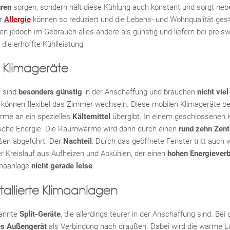
ren
sorgen, sondern hält diese Kühlung auch konstant und sorgt neb
er
Allergie
können so reduziert und die Lebens- und Wohnqualität ges
en jedoch im Gebrauch alles andere als günstig und liefern bei preis
ie erhoffte Kühlleistung.
e Klimageräte
e sind
besonders günstig
in der Anschaffung und brauchen
nicht viel
 können flexibel das Zimmer wechseln. Diese mobilen Klimageräte b
rme an ein spezielles
Kältemittel
übergibt. In einem geschlossenen Kr
ische Energie. Die Raumwärme wird dann durch einen
rund zehn Zent
en abgeführt. Der
Nachteil
: Durch das geöffnete Fenster tritt auch
er Kreislauf aus Aufheizen und Abkühlen, der einen
hohen Energiever
limaanlage
nicht gerade leise
.
stallierte Klimaanlagen
nannte
Split-Geräte
, die allerdings teurer in der Anschaffung sind. Bei d
es Außengerät
als Verbindung nach draußen. Dabei wird die warme Lu