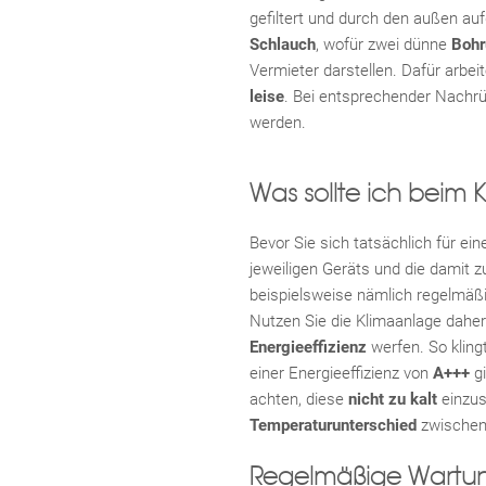
gefiltert und durch den außen au
Schlauch
, wofür zwei dünne
Bohr
Vermieter darstellen. Dafür arbei
leise
. Bei entsprechender Nachr
werden.
Was sollte ich beim
Bevor Sie sich tatsächlich für e
jeweiligen Geräts und die dami
beispielsweise nämlich regelmä
Nutzen Sie die Klimaanlage dahe
Energieeffizienz
werfen. So klingt
einer Energieeffizienz von
A+++
gi
achten, diese
nicht zu kalt
einzus
Temperaturunterschied
zwischen
Regelmäßige Wartun