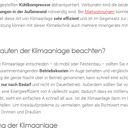
fgestellten
Kühlkompressor
abtransportiert. Verbunden sind die beid
ungen in der Außenwand
notwendig sind. Bei
Mietwohnungen
könnte
tet diese Art von Klimaanlage
sehr effizient
und ist im Gegensatz zur
üstung können mit dieser Klimatechnik auch mehrere Innengeräte mi
 Kaufen der Klimaanlage beachten?
ine Klimaanlage entscheiden – ob mobil oder Festeinbau – sollten Sie
t zusammenhängenden
Betriebskosten
im Auge behalten und vergleich
ßig die ganze Nacht über in Betrieb genommen, kann schnell ein
r
nur nach Bedarf
und nicht im Dauerbetrieb. Außerdem sollten Sie vo
 eine Energieeffizient von A vielleicht super, dadurch dass es mittle
bt, sieht ein einfaches A schnell alt aus. Ist die Klimaanlage dann im
tellen. Um Kreislaufprobleme zu vermeiden, gelten als Richtwert me
 Drinnen und Draußen.
g der Klimaanlage