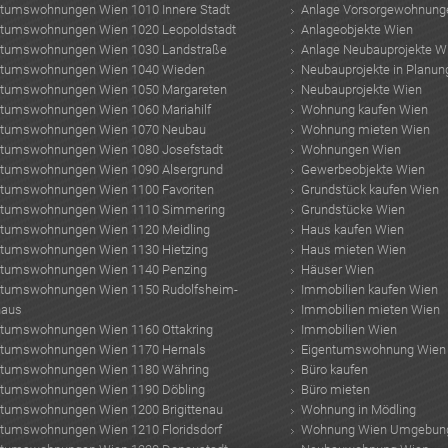
ntumswohnungen Wien 1010 Innere Stadt
Anlage Vorsorgewohnung
ntumswohnungen Wien 1020 Leopoldstadt
Anlageobjekte Wien
ntumswohnungen Wien 1030 Landstraße
Anlage Neubauprojekte W
ntumswohnungen Wien 1040 Wieden
Neubauprojekte in Planun
ntumswohnungen Wien 1050 Margareten
Neubauprojekte Wien
ntumswohnungen Wien 1060 Mariahilf
Wohnung kaufen Wien
ntumswohnungen Wien 1070 Neubau
Wohnung mieten Wien
ntumswohnungen Wien 1080 Josefstadt
Wohnungen Wien
ntumswohnungen Wien 1090 Alsergrund
Gewerbeobjekte Wien
ntumswohnungen Wien 1100 Favoriten
Grundstück kaufen Wien
ntumswohnungen Wien 1110 Simmering
Grundstücke Wien
ntumswohnungen Wien 1120 Meidling
Haus kaufen Wien
ntumswohnungen Wien 1130 Hietzing
Haus mieten Wien
ntumswohnungen Wien 1140 Penzing
Häuser Wien
ntumswohnungen Wien 1150 Rudolfsheim-
Immobilien kaufen Wien
haus
Immobilien mieten Wien
ntumswohnungen Wien 1160 Ottakring
Immobilien Wien
ntumswohnungen Wien 1170 Hernals
Eigentumswohnung Wien
ntumswohnungen Wien 1180 Währing
Büro kaufen
ntumswohnungen Wien 1190 Döbling
Büro mieten
ntumswohnungen Wien 1200 Brigittenau
Wohnung in Mödling
ntumswohnungen Wien 1210 Floridsdorf
Wohnung Wien Umgebun