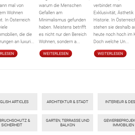
ann mal von
warum die Menschen
verbindet man
ösem Wohnen
Gefallen am
Exklusivität, Ästhetik
t. In Österreich
Minimalismus gefunden
Historie. In Österreic
viele
haben. Meistens betrifft
stehen sie deshalb 
mobilien, die die
es nicht nur den Bereich
heute noch hoch im 
ungen an luxuri...
Wohnen, sondern a...
Doch welche Un...
ERLESEN
WEITERLESEN
WEITERLESEN
GLISH ARTICLES
ARCHITEKTUR & STADT
INTERIEUR & DE
NBRUCHSCHUTZ &
GARTEN, TERRASSE UND
GEWERBEPROJEK
SICHERHEIT
BALKON
IMMOBILIEN