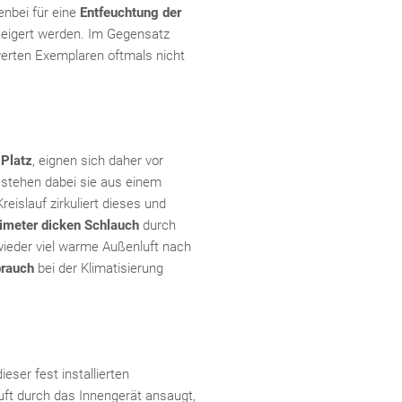
enbei für eine
Entfeuchtung der
teigert werden. Im Gegensatz
werten Exemplaren oftmals nicht
 Platz
, eignen sich daher vor
estehen dabei sie aus einem
eislauf zirkuliert dieses und
imeter dicken Schlauch
durch
 wieder viel warme Außenluft nach
brauch
bei der Klimatisierung
ieser fest installierten
ft durch das Innengerät ansaugt,