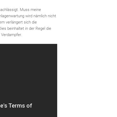
achlässigt. Muss meine
nlagenwartung wird nämlich nicht
em verlängert sich die
ies beinhaltet in der Regel die
d Verdampfer.