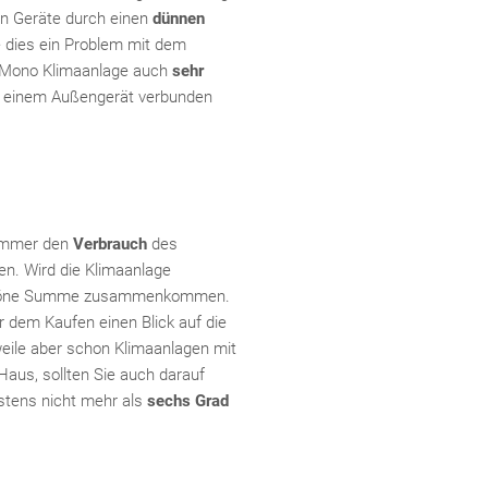
en Geräte durch einen
dünnen
 dies ein Problem mit dem
 Mono Klimaanlage auch
sehr
t einem Außengerät verbunden
Fac
Inst
Twi
Pint
Link
 immer den
Verbrauch
des
en. Wird die Klimaanlage
e schöne Summe zusammenkommen.
r dem Kaufen einen Blick auf die
rweile aber schon Klimaanlagen mit
 Haus, sollten Sie auch darauf
istens nicht mehr als
sechs Grad