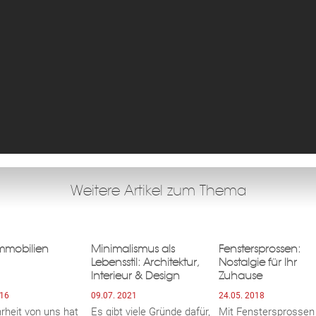
Weitere Artikel zum Thema
Immobilien
Minimalismus als
Fenstersprossen:
Lebensstil: Architektur,
Nostalgie für Ihr
Interieur & Design
Zuhause
016
09.07. 2021
24.05. 2018
rheit von uns hat
Es gibt viele Gründe dafür,
Mit Fenstersprossen