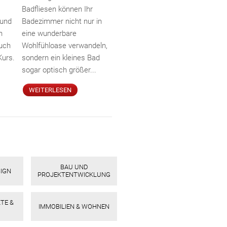
Badfliesen können Ihr
 und
Badezimmer nicht nur in
h
eine wunderbare
auch
Wohlfühloase verwandeln,
Kurs.
sondern ein kleines Bad
sogar optisch größer...
WEITERLESEN
BAU UND
SIGN
PROJEKTENTWICKLUNG
TE &
IMMOBILIEN & WOHNEN
ebo
agr
tter
eres
ed