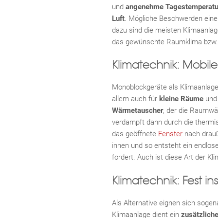
und
angenehme Tagestemperatu
Luft
. Mögliche Beschwerden ein
dazu sind die meisten Klimaanlag
das gewünschte Raumklima bzw. d
Klimatechnik: Mobil
Monoblockgeräte als Klimaanlag
allem auch für
kleine Räume
und
Wärmetauscher
, der die Raumwä
verdampft dann durch die therm
das geöffnete
Fenster
nach drauß
innen und so entsteht ein endlos
fordert. Auch ist diese Art der K
Klimatechnik: Fest in
Als Alternative eignen sich soge
Klimaanlage dient ein
zusätzlich