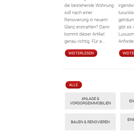
die bestehende Wohnung
irgendw
soll nach einer
luxuri
Renovierung in neuem
geträum
Glanz erstrahlen? Dann
gibt es 
kommt dieser Artikel
Luxusim
genau richtig. Für a...
Anforder
WEITERLESEN
WEIT
ALLE
ANLAGE &
EN
VORSORGEIMMOBILIEN
EI
BAUEN & RENOVIEREN