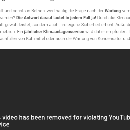
ft und bereits in Betrieb, wird häufig die Frage nach der
Wartung
vern
 werden?
Die Antwort darauf lautet in jedem Fall ja!
Durch die Klimaa
ft gewährleistet, sondern auch ihre eigene Sicherheit erhöht! Außerd
rheblich. Ein
jährlicher Klimaanlagenservice
wird
daher empfohlen. D
achfüllen von Kühlmittel oder auch die Wartung von Kondensator un