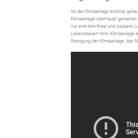
Ist die Klimaanlage erstmal gekau
Klimaanlage überhaupt gewartet
nur eine keimfreie und saubere Lu
Lebensdauert ihrer Klimaanlage e
Reinigung der Klimaanlage, das N