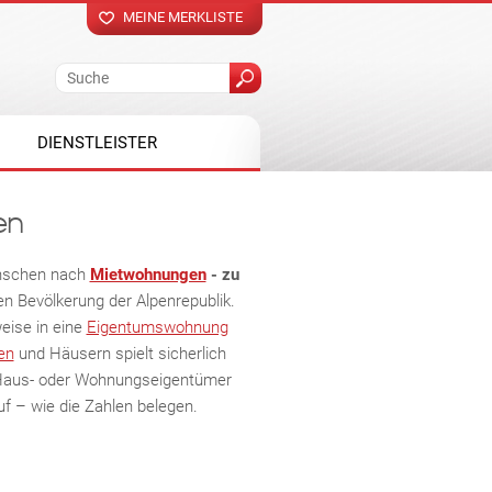
MEINE MERKLISTE
DIENSTLEISTER
en
enschen nach
Mietwohnungen
- zu
n Bevölkerung der Alpenrepublik.
eise in eine
Eigentumswohnung
en
und Häusern spielt sicherlich
in Haus- oder Wohnungseigentümer
uf – wie die Zahlen belegen.