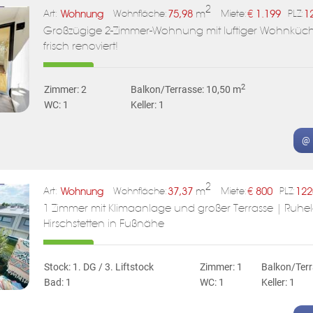
2
Wohnung
75,98
m
€
1.199
1
Art:
Wohnfläche:
Miete:
PLZ:
Großzügige 2-Zimmer-Wohnung mit luftiger Wohnküch
frisch renoviert!
2
Zimmer: 2
Balkon/Terrasse: 10,50 m
WC: 1
Keller: 1
@ 
2
Wohnung
37,37
m
€
800
122
Art:
Wohnfläche:
Miete:
PLZ:
1 Zimmer mit Klimaanlage und großer Terrasse | Ruhe
Hirschstetten in Fußnähe
Stock: 1. DG / 3. Liftstock
Zimmer: 1
Balkon/Terr
Bad: 1
WC: 1
Keller: 1