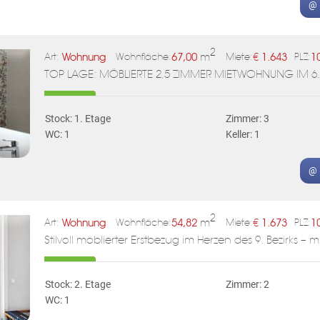
@ 
2
Wohnung
67,00
m
€
1.643
1
Art:
Wohnfläche:
Miete:
PLZ:
TOP LAGE: MÖBLIERTE 2,5 ZIMMER MIETWOHNUNG IM 6. 
Stock: 1. Etage
Zimmer: 3
WC: 1
Keller: 1
@ 
2
Wohnung
54,82
m
€
1.673
1
Art:
Wohnfläche:
Miete:
PLZ:
Stilvoll möblierter Erstbezug im Herzen des 9. Bezirks –
Stock: 2. Etage
Zimmer: 2
WC: 1