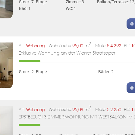
Stock: 7. Etage
Zimmer: 3
Balkon/Terrasse: 12
Bad: 1
WC: 1
@ 
2
Wohnung
95,00
m
€
4.392
1
Art:
Wohnfläche:
Miete:
PLZ:
Exklusive Wohnung an der Wiener Staatsoper
Stock: 2. Etage
Bäder: 2
@ 
2
Wohnung
95,09
m
€
2.350
1
Art:
Wohnfläche:
Miete:
PLZ:
ERSTBEZUG! 3-ZIMMER-WOHNUNG MIT WESTBALKON I