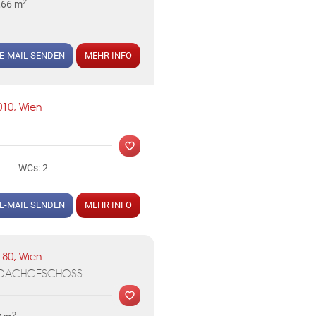
2
,66 m
E-MAIL SENDEN
MEHR INFO
010, Wien
WCs: 2
E-MAIL SENDEN
MEHR INFO
180, Wien
M DACHGESCHOSS
2