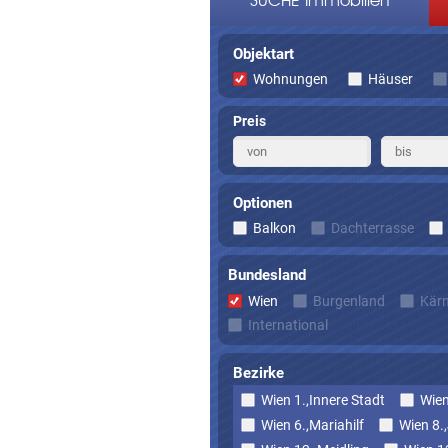
SUCHE Immobilien
Objektart
Wohnungen
Häuser
Preis
Optionen
Balkon
Dachterrasse
Bundesland
Wien
Burgenland
Kär
International
Bezirke
Wien 1.,Innere Stadt
Wien
Wien 6.,Mariahilf
Wien 8.