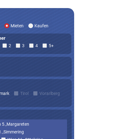
Mieten
Kaufen
er
2
3
4
5+
rmark
Tirol
Vorarlberg
 5.,Margareten
1.,Simmering