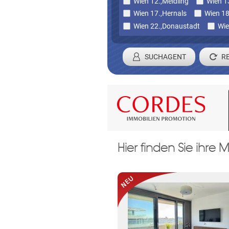
Wien 12.,Meidling
Wien 13
Wien 17.,Hernals
Wien 18
Wien 22.,Donaustadt
Wie
SUCHAGENT
Registrieren 
Hier finden Sie ihr
Damit wir ihre Anfrage verarbei