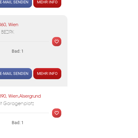
E-MAIL SENDEN
MEHR INFO
MER
060, Wien
BEZIRK
KLIS
Bad: 1
E-MAIL SENDEN
MEHR INFO
MER
090, Wien,Alsergrund
 mit Garagenplatz
KLIS
Bad: 1