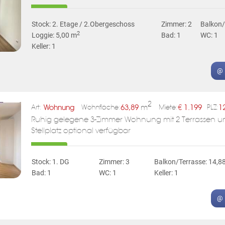
Stock: 2. Etage / 2.Obergeschoss
Zimmer: 2
Balkon/
2
Loggie: 5,00 m
Bad: 1
WC: 1
Keller: 1
@ 
2
Wohnung
63,89
m
€
1.199
1
Art:
Wohnfläche:
Miete:
PLZ:
Ruhig gelegene 3-Zimmer Wohnung mit 2 Terrassen u
Stellplatz optional verfügbar
Stock: 1. DG
Zimmer: 3
Balkon/Terrasse: 14,8
Bad: 1
WC: 1
Keller: 1
@ 