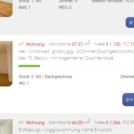
Stock: 1. DG
Zimmer: 3
Balkon/Terrasse: 13,3
Bad: 1
WCs: 2
@ 
2
Wohnung
57,37
m
€
1.150
1
Art:
Wohnfläche:
Miete:
PLZ:
Hell, klimatisiert, großzügig - 2-Zimmer-Dachgeschosstr
des 10. Bezirks - mit allgemeiner Dachterrasse
Stock: 2. DG / Dachgeschoss
Zimmer
WC: 1
@ E
2
Wohnung
66,00
m
€
1.066
1
Art:
Wohnfläche:
Miete:
PLZ:
Erstbezugs - Loggiawohnung nähe Enkplatz