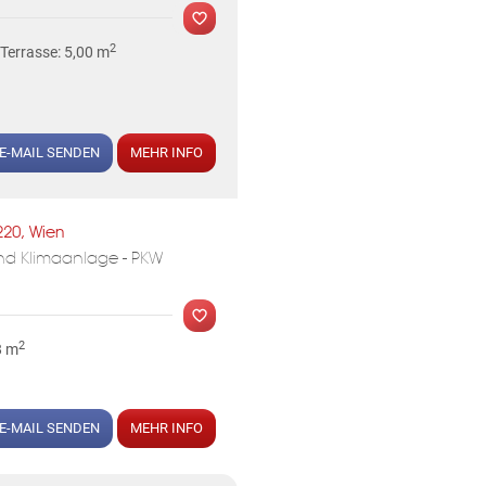
2
Terrasse: 5,00 m
E-MAIL SENDEN
MEHR INFO
MER
220, Wien
nd Klimaanlage - PKW
2
8 m
E-MAIL SENDEN
MEHR INFO
MER