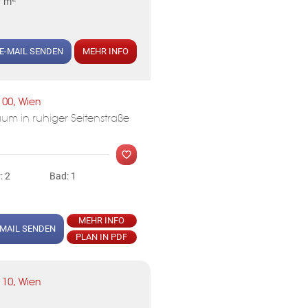
7 m
E-MAIL SENDEN
MEHR INFO
100, Wien
MER
aum in ruhiger Seitenstraße
: 2
Bad: 1
MEHR INFO
-MAIL SENDEN
PLAN IN PDF
MER
110, Wien