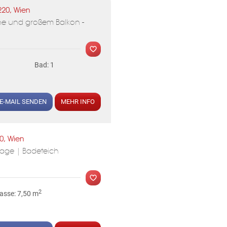
220, Wien
e und großem Balkon -
Bad: 1
E-MAIL SENDEN
MEHR INFO
MER
0, Wien
lage | Badeteich
2
asse: 7,50 m