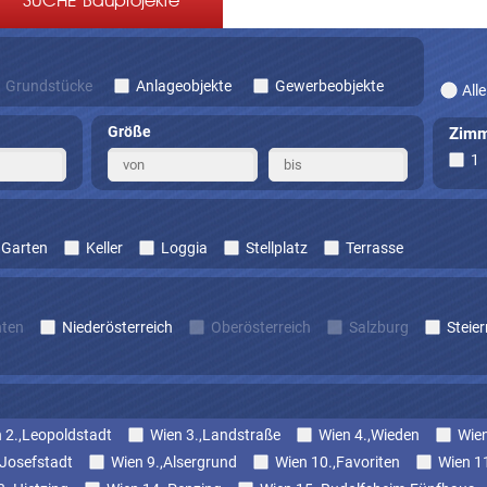
SUCHE Bauprojekte
Grundstücke
Anlageobjekte
Gewerbeobjekte
Alle
Größe
Zimm
1
Garten
Keller
Loggia
Stellplatz
Terrasse
nten
Niederösterreich
Oberösterreich
Salzburg
Steie
 2.,Leopoldstadt
Wien 3.,Landstraße
Wien 4.,Wieden
Wien
,Josefstadt
Wien 9.,Alsergrund
Wien 10.,Favoriten
Wien 1