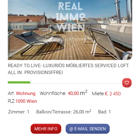
KLIS
READY TO LIVE- LUXURIÖS MÖBLIERTES SERVICED LOFT.
ALL IN. PROVISIONSFFREI
2
m
€
Wohnung
40,00
2.450
Art:
Wohnfläche:
Miete:
1090 Wien
PLZ:
2
Zimmer: 1
Balkon/Terrasse: 26,00 m
Bad: 1
MER
MEHR INFO
@ E-MAIL SENDEN