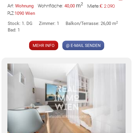
2
m
€
Wohnung
40,00
2.090
Art:
Wohnfläche:
Miete:
1090 Wien
PLZ:
2
Stock: 1. DG
Zimmer: 1
Balkon/Terrasse: 26,00 m
MER
Bad: 1
MEHR INFO
@ E-MAIL SENDEN
KLIS