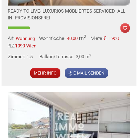
READY TO LIVE- LUXURIÖS MÖBLIERTES SERVICED ALL
IN. PROVISIONSFREI
TE
2
m
€
Wohnung
40,00
1.950
Art:
Wohnfläche:
Miete:
1090 Wien
PLZ:
MER
2
Zimmer: 1.5
Balkon/Terrasse: 3,00 m
MEHR INFO
@ E-MAIL SENDEN
KLIS