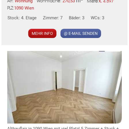
m
€
Wohnung
270,53
4.897
Art:
Wohnfläche:
Miete:
1090 Wien
PLZ:
Stock: 4. Etage
Zimmer: 7
Bäder: 3
WCs: 3
MER
MEHR INFO
@ E-MAIL SENDEN
Altbauflair in 1090 Wien mit viel Platz! 5 Zimmer + Stuck +