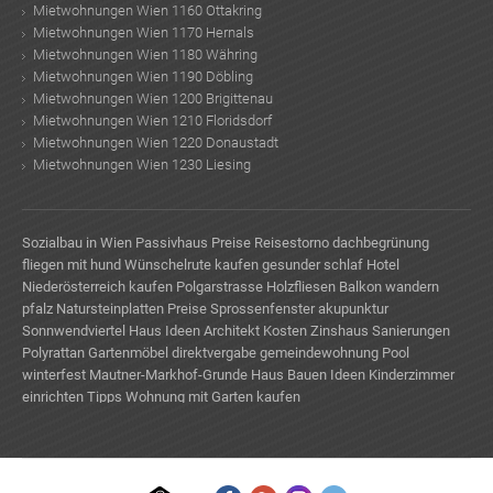
Mietwohnungen Wien 1160 Ottakring
Mietwohnungen Wien 1170 Hernals
Mietwohnungen Wien 1180 Währing
Mietwohnungen Wien 1190 Döbling
Mietwohnungen Wien 1200 Brigittenau
Mietwohnungen Wien 1210 Floridsdorf
Mietwohnungen Wien 1220 Donaustadt
Mietwohnungen Wien 1230 Liesing
Sozialbau in Wien
Passivhaus Preise
Reisestorno
dachbegrünung
fliegen mit hund
Wünschelrute kaufen
gesunder schlaf
Hotel
Niederösterreich kaufen
Polgarstrasse
Holzfliesen Balkon
wandern
pfalz
Natursteinplatten Preise
Sprossenfenster
akupunktur
Sonnwendviertel
Haus Ideen
Architekt Kosten
Zinshaus Sanierungen
Polyrattan Gartenmöbel
direktvergabe gemeindewohnung
Pool
winterfest
Mautner-Markhof-Grunde
Haus Bauen Ideen
Kinderzimmer
einrichten Tipps
Wohnung mit Garten kaufen