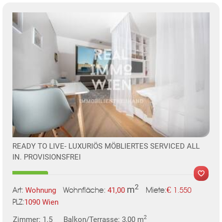
KLIS
READY TO LIVE- LUXURIÖS MÖBLIERTES SERVICED ALL
IN. PROVISIONSFREI
TE
2
m
€
Wohnung
41,00
1.550
Art:
Wohnfläche:
Miete:
1090 Wien
PLZ:
2
Zimmer: 1.5
Balkon/Terrasse: 3,00 m