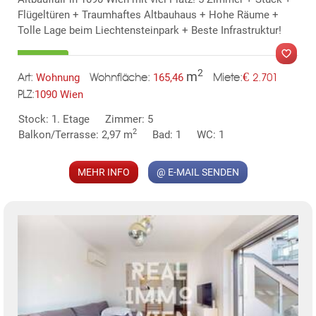
Flügeltüren + Traumhaftes Altbauhaus + Hohe Räume +
Tolle Lage beim Liechtensteinpark + Beste Infrastruktur!
2
m
€
Wohnung
165,46
2.701
Art:
Wohnfläche:
Miete:
1090 Wien
PLZ:
MER
Stock: 1. Etage
Zimmer: 5
2
Balkon/Terrasse: 2,97 m
Bad: 1
WC: 1
MEHR INFO
@ E-MAIL SENDEN
KLIS