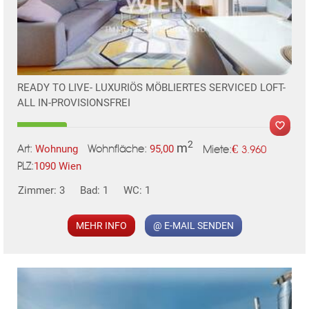
READY TO LIVE- LUXURIÖS MÖBLIERTES SERVICED LOFT-
ALL IN-PROVISIONSFREI
2
m
€
Wohnung
95,00
3.960
Art:
Wohnfläche:
Miete:
1090 Wien
PLZ:
MER
Zimmer: 3
Bad: 1
WC: 1
MEHR INFO
@ E-MAIL SENDEN