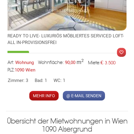
READY TO LIVE- LUXURIÖS MÖBLIERTES SERVICED LOFT-
ALL IN-PROVISIONSFREI
TE
2
m
€
Wohnung
90,00
3.500
Art:
Wohnfläche:
Miete:
1090 Wien
PLZ:
Zimmer: 3
Bad: 1
WC: 1
MER
MEHR INFO
@ E-MAIL SENDEN
Übersicht der Mietwohnungen in Wien
1090 Alsergrund