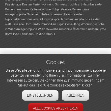
Passivhaus Kosten
Ferienwohnung Schweiz
fruchtsaft
Hausfassade
Reihenhaus wien
Kältemaschine
Polgarstrasse
Reisestorno
Anlageprojekte Österreich
Infrarotheizung
Praxis kaufen
hypothekenrechner
vorstellungsgespräch fragen
längste brücke der
welt
Fassade Holz
Cardo Immobilien
Expat Consulting
Wohnungssuche
in Wien
Anlageprojekte Wien
Gewerbeimmobilie Österreich mieten
Lyme
Borreliose
Landhaus Holding GmbH
Cookies
WERBEN UND INSERIEREN
Diese Website benötigt Ihr Einverständnis, um personenbezogene
Daten zu verwenden und Ihnen u. a. Informationen zu Ihren
Newsletter abonnieren
Interessen zu zeigen. Sie können Ihre
Zustimmung
geben, indem
Sie auf das Feld "Alle Cookies akzeptieren" klicken.
Datenschutzerklärung
EINSTELLUNGEN
ABLEHNEN
Cookie-Einstellungen
Impressum
ALLE COOKIES AKZEPTIEREN