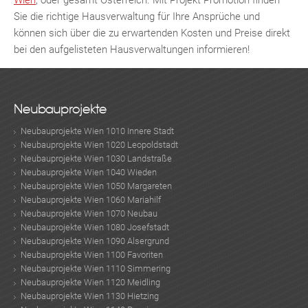
Wien
, oder gesamt Österreich. Mit Projekt Promotion finden
Sie die richtige Hausverwaltung für Ihre Ansprüche und
können sich über die zu erwartenden Kosten und Preise direkt
bei den aufgelisteten Hausverwaltungen informieren!
Neubauprojekte
Neubauprojekte Wien 1010 Innere Stadt
Neubauprojekte Wien 1020 Leopoldstadt
Neubauprojekte Wien 1030 Landstraße
Neubauprojekte Wien 1040 Wieden
Neubauprojekte Wien 1050 Margareten
Neubauprojekte Wien 1060 Mariahilf
Neubauprojekte Wien 1070 Neubau
Neubauprojekte Wien 1080 Josefstadt
Neubauprojekte Wien 1090 Alsergrund
Neubauprojekte Wien 1100 Favoriten
Neubauprojekte Wien 1110 Simmering
Neubauprojekte Wien 1120 Meidling
Neubauprojekte Wien 1130 Hietzing