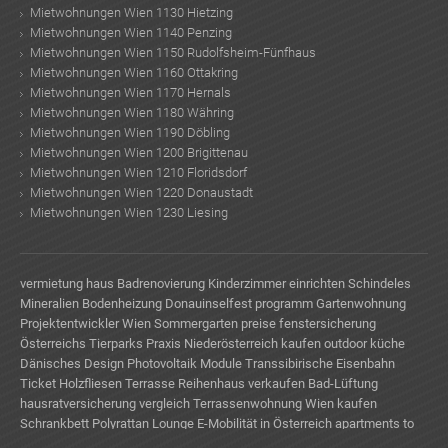
Mietwohnungen Wien 1130 Hietzing
Mietwohnungen Wien 1140 Penzing
Mietwohnungen Wien 1150 Rudolfsheim-Fünfhaus
Mietwohnungen Wien 1160 Ottakring
Mietwohnungen Wien 1170 Hernals
Mietwohnungen Wien 1180 Währing
Mietwohnungen Wien 1190 Döbling
Mietwohnungen Wien 1200 Brigittenau
Mietwohnungen Wien 1210 Floridsdorf
Mietwohnungen Wien 1220 Donaustadt
Mietwohnungen Wien 1230 Liesing
vermietung haus
Badrenovierung
Kinderzimmer einrichten
Schindeles
Mineralien
Bodenheizung
Donauinselfest programm
Gartenwohnung
Projektentwickler Wien
Sommergarten preise
fenstersicherung
Österreichs Tierparks
Praxis Niederösterreich kaufen
outdoor küche
Dänisches Design
Photovoltaik Module
Transsibirische Eisenbahn
Ticket
Holzfliesen Terrasse
Reihenhaus verkaufen
Bad-Lüftung
hausratversicherung vergleich
Terrassenwohnung Wien kaufen
Schrankbett
Polyrattan Lounge
E-Mobilität in Österreich
apartments to
rent in Vienna