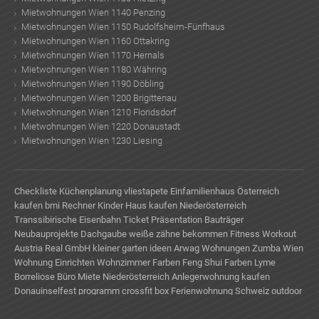
Mietwohnungen Wien 1140 Penzing
Mietwohnungen Wien 1150 Rudolfsheim-Fünfhaus
Mietwohnungen Wien 1160 Ottakring
Mietwohnungen Wien 1170 Hernals
Mietwohnungen Wien 1180 Währing
Mietwohnungen Wien 1190 Döbling
Mietwohnungen Wien 1200 Brigittenau
Mietwohnungen Wien 1210 Floridsdorf
Mietwohnungen Wien 1220 Donaustadt
Mietwohnungen Wien 1230 Liesing
Checkliste Küchenplanung
vliestapete
Einfamilienhaus Österreich
kaufen
bmi Rechner Kinder
Haus kaufen Niederösterreich
Transsibirische Eisenbahn Ticket
Präsentation Bauträger
Neubauprojekte
Dachgaube
weiße zähne bekommen
Fitness Workout
Austria Real GmbH
kleiner garten ideen
Arwag Wohnungen
Zumba Wien
Wohnung Einrichten
Wohnzimmer Farben
Feng Shui Farben
Lyme
Borreliose
Büro Miete Niederösterreich
Anlegerwohnung kaufen
Donauinselfest programm
crossfit box
Ferienwohnung Schweiz
outdoor
küche
schlafprobleme