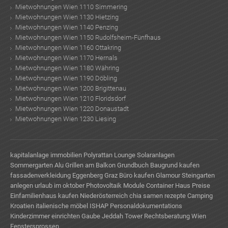
Mietwohnungen Wien 1110 Simmering
Mietwohnungen Wien 1130 Hietzing
Mietwohnungen Wien 1140 Penzing
Mietwohnungen Wien 1150 Rudolfsheim-Fünfhaus
Mietwohnungen Wien 1160 Ottakring
Mietwohnungen Wien 1170 Hernals
Mietwohnungen Wien 1180 Währing
Mietwohnungen Wien 1190 Döbling
Mietwohnungen Wien 1200 Brigittenau
Mietwohnungen Wien 1210 Floridsdorf
Mietwohnungen Wien 1220 Donaustadt
Mietwohnungen Wien 1230 Liesing
kapitalanlage immobilien
Polyrattan Lounge
Solaranlagen
Sommergarten Alu
Grillen am Balkon
Grundbuch
Baugrund kaufen
fassadenverkleidung
Eggenberg Graz
Büro kaufen
Glamour
Steingarten
anlegen
urlaub im oktober
Photovoltaik Module
Container Haus Preise
Einfamilienhaus kaufen Niederösterreich
chia samen rezepte
Camping
Kroatien
italienische möbel
ISHAP Personaldokumentations
Kinderzimmer einrichten
Gaube
Jeddah Tower
Rechtsberatung Wien
Fenstersprossen