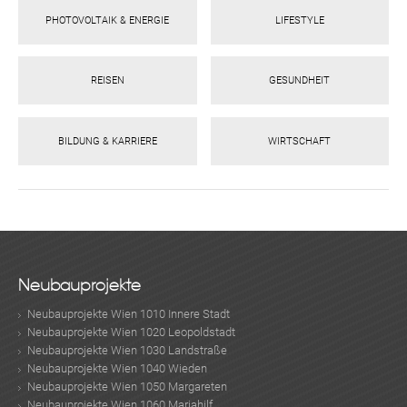
PHOTOVOLTAIK & ENERGIE
LIFESTYLE
REISEN
GESUNDHEIT
BILDUNG & KARRIERE
WIRTSCHAFT
ok
am
t
in
up
Neubauprojekte
Neubauprojekte Wien 1010 Innere Stadt
Neubauprojekte Wien 1020 Leopoldstadt
Neubauprojekte Wien 1030 Landstraße
Neubauprojekte Wien 1040 Wieden
Neubauprojekte Wien 1050 Margareten
Neubauprojekte Wien 1060 Mariahilf