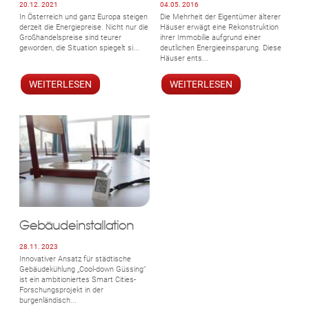
20.12. 2021
04.05. 2016
In Österreich und ganz Europa steigen
Die Mehrheit der Eigentümer älterer
derzeit die Energiepreise. Nicht nur die
Häuser erwägt eine Rekonstruktion
Großhandelspreise sind teurer
ihrer Immobilie aufgrund einer
geworden, die Situation spiegelt si...
deutlichen Energieeinsparung. Diese
Häuser ents...
WEITERLESEN
WEITERLESEN
Gebäudeinstallation
28.11. 2023
Innovativer Ansatz für städtische
Gebäudekühlung „Cool-down Güssing“
ist ein ambitioniertes Smart Cities-
Forschungsprojekt in der
burgenländisch...