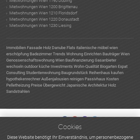
Mietwohnungen Wien 1190 Döbling
Mietwohnungen Wien 1200 Brigittenau
Mietwohnungen Wien 1210 Floridsdorf
Mietwohnungen Wien 1220 Donaustadt
Mietwohnungen Wien 1230 Liesing
Immobilien
Fassade Holz
Danube Flats
italienische möbel wien
erschöpfung
Badezimmer Trends
Wohnung Einrichten
Bauträger Wien
Genossenschaftswohnung Wien
Baufinanzierung
Gasanbieter
wechseln
outdoor küche
Investments Wohn-Qualität
Biogarten
Expat
Consulting
Studentenwohnung
Baugrundstück
Reihenhaus kaufen
hypothekenrechner
Außenjalousien reinigen
Passivhaus Kosten
Pelletheizung Preise
Übergewicht
Japanische Architektur
Holz
Sandstrahlen
Cookies
WERBEN UND INSERIEREN
Diese Website benötigt Ihr Einverständnis, um personenbezogene