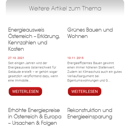
ebo
agr
tter
eres
ed
ats
Weitere Artikel zum Thema
Energieausweis
Grünes Bauen und
Österreich – Erklärung,
Wohnen
Kennzahlen und
Kosten
27.10. 2021
10.11. 2015
Seit einigen Jahren wird der
Energieeffizientes Bauen gewinnt
Energieausweis österreichweit für
einen immer höheren Stellenwert.
Gebäude erstellt – er gehört sogar
Zudem ist Klimaschutz auch ein gutes
gesetzlich verpflichtend dazu, wenn
Verkaufsargument bei
eine Immobilie...
Eigentumswohnungen und G...
WEITERLESEN
WEITERLESEN
Erhöhte Energiepreise
Rekonstruktion und
in Österreich & Europa
Energieeinsparung
– Ursachen & Folgen