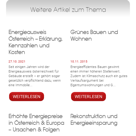
Weitere Artikel zum Thema
Energieausweis
Grünes Bauen und
Österreich – Erklärung,
Wohnen
Kennzahlen und
Kosten
27.10. 2021
10.11. 2015
Seit einigen Jahren wird der
Energieeffizientes Bauen gewinnt
Energieausweis österreichweit für
einen immer höheren Stellenwert.
Gebäude erstellt – er gehört sogar
Zudem ist Klimaschutz auch ein gutes
gesetzlich verpflichtend dazu, wenn
Verkaufsargument bei
eine Immobilie...
Eigentumswohnungen und G...
WEITERLESEN
WEITERLESEN
Erhöhte Energiepreise
Rekonstruktion und
in Österreich & Europa
Energieeinsparung
– Ursachen & Folgen