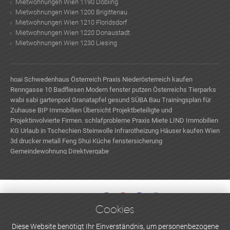
Mietwohnungen Wien 1190 Döbling
Mietwohnungen Wien 1200 Brigittenau
Mietwohnungen Wien 1210 Floridsdorf
Mietwohnungen Wien 1220 Donaustadt
Mietwohnungen Wien 1230 Liesing
hoai
Schwedenhaus Österreich
Praxis Niederösterreich kaufen
Renngasse 10
Badfliesen Modern
fenster putzen
Österreichs Tierparks
wabi sabi
gartenpool
Granatapfel gesund
SÜBA Bau
Trainingsplan für
Zuhause
BIP Immobilien
Übersicht Projektbeteiligte und
Projektinvolvierte Firmen.
schlafprobleme
Praxis Miete
LIND Immobilien
KG
Urlaub in Tschechien
Steinwolle
Infrarotheizung
Häuser kaufen Wien
3d drucker metall
Feng Shui Küche
fenstersicherung
Gemeindewohnung Direktvergabe
Cookies
WERBEN UND INSERIEREN
Diese Website benötigt Ihr Einverständnis, um personenbezogene