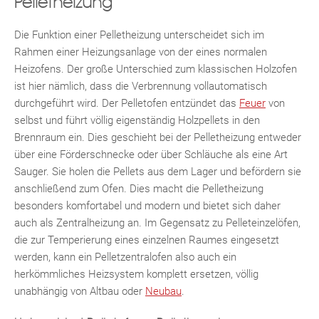
Pelletheizung
Die Funktion einer Pelletheizung unterscheidet sich im
Rahmen einer Heizungsanlage von der eines normalen
Heizofens. Der große Unterschied zum klassischen Holzofen
ist hier nämlich, dass die Verbrennung vollautomatisch
durchgeführt wird. Der Pelletofen entzündet das
Feuer
von
selbst und führt völlig eigenständig Holzpellets in den
Brennraum ein. Dies geschieht bei der Pelletheizung entweder
Fac
Inst
Twi
Pint
Link
Wh
über eine Förderschnecke oder über Schläuche als eine Art
Sauger. Sie holen die Pellets aus dem Lager und befördern sie
anschließend zum Ofen. Dies macht die Pelletheizung
besonders komfortabel und modern und bietet sich daher
auch als Zentralheizung an. Im Gegensatz zu Pelleteinzelöfen,
die zur Temperierung eines einzelnen Raumes eingesetzt
werden, kann ein Pelletzentralofen also auch ein
herkömmliches Heizsystem komplett ersetzen, völlig
unabhängig von Altbau oder
Neubau
.