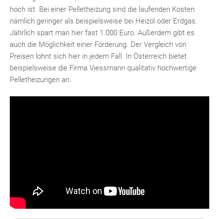
ebo
agr
tter
eres
ed
ats
hoch ist. Bei einer Pelletheizung sind die laufenden Kosten
nämlich geringer als beispielsweise bei Heizöl oder Erdgas.
Jährlich spart man hier fast 1.000 Euro. Außerdem gibt es
auch die Möglichkeit einer Förderung. Der Vergleich von
Preisen lohnt sich hier in jedem Fall. In Österreich bietet
beispielsweise die Firma Viessmann qualitativ hochwertige
Pelletheizungen an.