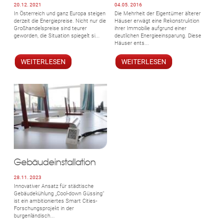
20.12. 2021
04.05. 2016
In Österreich und ganz Europa steigen
Die Mehrheit der Eigentümer älterer
derzeit die Energiepreise. Nicht nur die
Häuser erwägt eine Rekonstruktion
Großhandelspreise sind teurer
ihrer Immobilie aufgrund einer
geworden, die Situation spiegelt si...
deutlichen Energieeinsparung. Diese
Häuser ents...
WEITERLESEN
WEITERLESEN
Gebäudeinstallation
28.11. 2023
Innovativer Ansatz für städtische
Gebäudekühlung „Cool-down Güssing“
ist ein ambitioniertes Smart Cities-
Forschungsprojekt in der
burgenländisch...