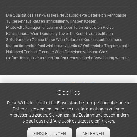
Die Qualität des Trinkwassers
Neubauprojekte Österreich
Renngasse
10
Reihenhaus kaufen
Immobilien Willhaben
Kosten
Photovoltaikanlagen
urlaub im oktober
Türen renovieren Preise
Familienhaus Wien
Donaucity Tower
Dr. Koch Traumrealitäten
Sofortkrediten
Zumba Kurse Wien
Naturpool Kosten
container haus
kosten österreich
Pool winterfest
vitamin d2
Österreichs Tierparks
saft
Naturpool Technik
Eurogate Wien
Gemeindewohnung Graz
Einfamilienhaus Österreich kaufen
Genossenschaftswohnung Wien
Dr.
Marcus Januschke
Cookies
WERBEN UND INSERIEREN
Diese Website benötigt Ihr Einverständnis, um personenbezogene
Daten zu verwenden und Ihnen u. a. Informationen zu Ihren
Newsletter abonnieren
Interessen zu zeigen. Sie können Ihre
Zustimmung
geben, indem
Sie auf das Feld "Alle Cookies akzeptieren" klicken.
Datenschutzerklärung
EINSTELLUNGEN
ABLEHNEN
Cookie-Einstellungen