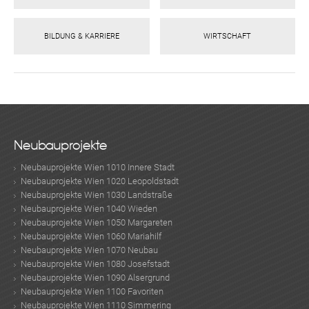
BILDUNG & KARRIERE
WIRTSCHAFT
Neubauprojekte
Neubauprojekte Wien 1010 Innere Stadt
Neubauprojekte Wien 1020 Leopoldstadt
Neubauprojekte Wien 1030 Landstraße
Neubauprojekte Wien 1040 Wieden
Neubauprojekte Wien 1050 Margareten
Neubauprojekte Wien 1060 Mariahilf
Neubauprojekte Wien 1070 Neubau
Neubauprojekte Wien 1080 Josefstadt
Neubauprojekte Wien 1090 Alsergrund
Neubauprojekte Wien 1100 Favoriten
Neubauprojekte Wien 1110 Simmering