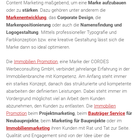
Content Marketing maßgebend, um eine
Marke aufzubauen
oder zu
stärken
. Dazu gehören unter anderem die
Markenentwicklung
, das
Corporate Design
, die
Markenpositionierung
oder auch die
Namensfindung und
Logogestaltung
. Mittels professioneller Typografie und
Farbkonzeption bzw. eine kreative Gestaltung lässt sich die
Marke dann so ideal optimieren.
Die
Immobilien Promotion
, eine Marke der CORDES
Werbeconsulting GmbH, verbindet jahrelange Erfahrung in der
Fac
Inst
Twi
Pint
Link
Wh
Immobilienbranche mit Kompetenz. Am Anfang steht immer
ein starkes Konzept, danach das strukturierte und kompetente
abarbeiten der definierten Leistungen. Dabei steht immer im
Vordergrund möglichst viel an Arbeit dem Kunden
abzunehmen, den Kunden zu entlasten. Die
Immobilien
Promotion
beim
Projektmarketing
, beim
Bauträger Service
für
Neubauprojekte
, beim
Marketing für Bauprojekte
oder im
Immobilienmarketing
ihren Kunden mit Rat und Tat zur Seite.
Qualität und Engagement sind von der Idee über die