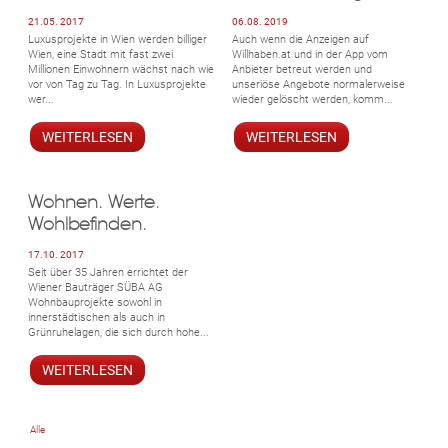
21.05. 2017
06.08. 2019
Luxusprojekte in Wien werden billiger
Auch wenn die Anzeigen auf
Wien, eine Stadt mit fast zwei
Willhaben.at und in der App vom
Millionen Einwohnern wächst nach wie
Anbieter betreut werden und
vor von Tag zu Tag. In Luxusprojekte
unseriöse Angebote normalerweise
wer...
wieder gelöscht werden, komm...
WEITERLESEN
WEITERLESEN
Wohnen. Werte.
Wohlbefinden.
17.10. 2017
Seit über 35 Jahren errichtet der
Wiener Bauträger SÜBA AG
Wohnbauprojekte sowohl in
innerstädtischen als auch in
Grünruhelagen, die sich durch hohe...
WEITERLESEN
Alle