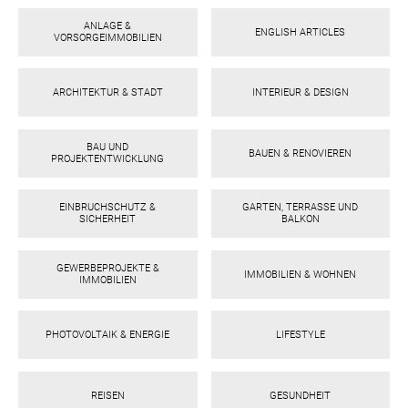
ANLAGE &
ENGLISH ARTICLES
VORSORGEIMMOBILIEN
ARCHITEKTUR & STADT
INTERIEUR & DESIGN
BAU UND
BAUEN & RENOVIEREN
PROJEKTENTWICKLUNG
EINBRUCHSCHUTZ &
GARTEN, TERRASSE UND
SICHERHEIT
BALKON
GEWERBEPROJEKTE &
ok
am
t
in
up
IMMOBILIEN & WOHNEN
IMMOBILIEN
PHOTOVOLTAIK & ENERGIE
LIFESTYLE
REISEN
GESUNDHEIT