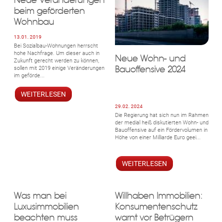
Neue Veränderungen
beim geförderten
Wohnbau
13.01. 2019
Bei Sozialbau-Wohnungen herrscht
hohe Nachfrage. Um dieser auch in
Neue Wohn- und
Zukunft gerecht werden zu können,
Bauoffensive 2024
sollen mit 2019 einige Veränderungen
im geförde...
WEITERLESEN
29.02. 2024
Die Regierung hat sich nun im Rahmen
der medial heiß diskutierten Wohn- und
Bauoffensive auf ein Fördervolumen in
Höhe von einer Milliarde Euro geei...
WEITERLESEN
Was man bei
Willhaben Immobilien:
Luxusimmobilien
Konsumentenschutz
beachten muss
warnt vor Betrügern