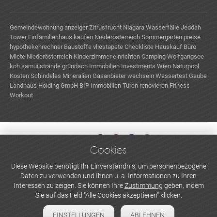
Gemeindewohnung anzeiger
Zitrusfrucht
Niagara Wasserfälle
Jeddah
Tower
Einfamilienhaus kaufen Niederösterreich
Sommergarten preise
hypothekenrechner
Baustoffe
vliestapete
Checkliste Hauskauf
Büro
Miete Niederösterreich
Kinderzimmer einrichten
Camping Wolfgangsee
koh samui strände
gründach
Immobilien Investments Wien
Naturpool
Kosten
Schindeles Mineralien
Gasanbieter wechseln
Wassertest
Gaube
Landhaus Holding GmbH
BIP Immobilien
Türen renovieren
Fitness
Workout
Cookies
WERBEN UND INSERIEREN
Diese Website benötigt Ihr Einverständnis, um personenbezogene
Daten zu verwenden und Ihnen u. a. Informationen zu Ihren
Newsletter abonnieren
Interessen zu zeigen. Sie können Ihre
Zustimmung
geben, indem
Sie auf das Feld "Alle Cookies akzeptieren" klicken.
Datenschutzerklärung
EINSTELLUNGEN
ABLEHNEN