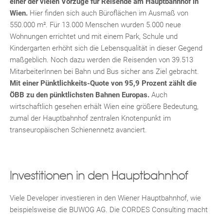
einer der vielen Vorzüge für Reisende am Hauptbahnhof in
Wien.
Hier finden sich auch Büroflächen im Ausmaß von
550.000 m². Für 13.000 Menschen wurden 5.000 neue
Wohnungen errichtet und mit einem Park, Schule und
Kindergarten erhöht sich die Lebensqualität in dieser Gegend
maßgeblich. Noch dazu werden die Reisenden von 39.513
MitarbeiterInnen bei Bahn und Bus sicher ans Ziel gebracht.
Mit einer Pünktlichkeits-Quote von 95,9 Prozent zählt die
ÖBB zu den pünktlichsten Bahnen Europas.
Auch
Fac
Inst
Twi
Pint
Link
Wh
wirtschaftlich gesehen erhält Wien eine größere Bedeutung,
zumal der Hauptbahnhof zentralen Knotenpunkt im
transeuropäischen Schienennetz avanciert.
Investitionen in den Hauptbahnhof
Viele Developer investieren in den Wiener Hauptbahnhof, wie
beispielsweise die BUWOG AG. Die CORDES Consulting macht