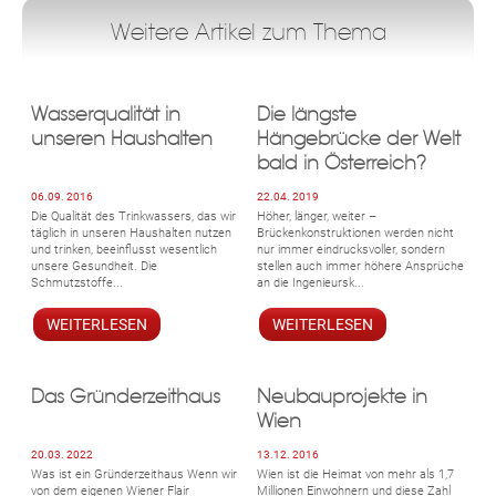
Weitere Artikel zum Thema
Wasserqualität in
Die längste
unseren Haushalten
Hängebrücke der Welt
bald in Österreich?
06.09. 2016
22.04. 2019
Die Qualität des Trinkwassers, das wir
Höher, länger, weiter –
täglich in unseren Haushalten nutzen
Brückenkonstruktionen werden nicht
und trinken, beeinflusst wesentlich
nur immer eindrucksvoller, sondern
unsere Gesundheit. Die
stellen auch immer höhere Ansprüche
Schmutzstoffe...
an die Ingenieursk...
WEITERLESEN
WEITERLESEN
Das Gründerzeithaus
Neubauprojekte in
Wien
20.03. 2022
13.12. 2016
Was ist ein Gründerzeithaus Wenn wir
Wien ist die Heimat von mehr als 1,7
von dem eigenen Wiener Flair
Millionen Einwohnern und diese Zahl