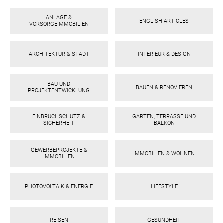
ebo
agr
tter
eres
ed
ats
ANLAGE &
ENGLISH ARTICLES
VORSORGEIMMOBILIEN
ARCHITEKTUR & STADT
INTERIEUR & DESIGN
BAU UND
BAUEN & RENOVIEREN
PROJEKTENTWICKLUNG
EINBRUCHSCHUTZ &
GARTEN, TERRASSE UND
SICHERHEIT
BALKON
GEWERBEPROJEKTE &
IMMOBILIEN & WOHNEN
IMMOBILIEN
PHOTOVOLTAIK & ENERGIE
LIFESTYLE
REISEN
GESUNDHEIT