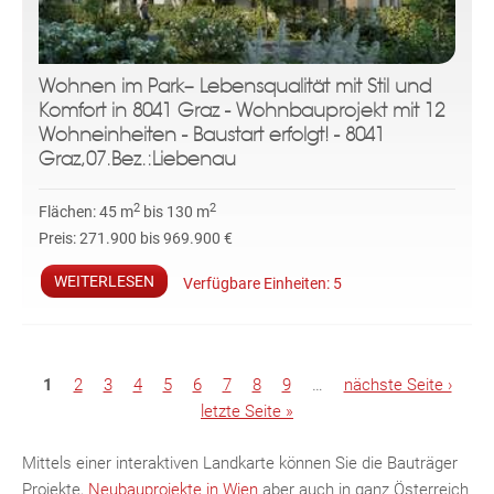
Wohnen im Park– Lebensqualität mit Stil und
Komfort in 8041 Graz - Wohnbauprojekt mit 12
Wohneinheiten - Baustart erfolgt! - 8041
Graz,07.Bez.:Liebenau
2
2
Flächen:
45 m
bis 130 m
Preis:
271.900 bis 969.900 €
WEITERLESEN
Verfügbare Einheiten:
5
S
1
2
3
4
5
6
7
8
9
…
nächste Seite ›
e
letzte Seite »
i
t
Mittels einer interaktiven Landkarte können Sie die Bauträger
e
Projekte,
Neubauprojekte in Wien
aber auch in ganz Österreich