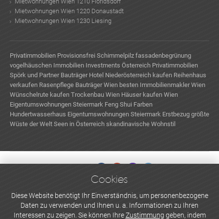
Mietwohnungen Wien 1210 Floridsdorf
Mietwohnungen Wien 1220 Donaustadt
Mietwohnungen Wien 1230 Liesing
Privatimmobilien Provisionsfrei
Schimmelpilz
fassadenbegrünung
vogelhäuschen
Immobilien Investments Österreich
Privatimmobilien
Spörk und Partner Bauträger
Hotel Niederösterreich kaufen
Reihenhaus
verkaufen
Rasenpflege
Bauträger Wien
besten Immobilienmakler Wien
Wünschelrute kaufen
Trockenbau Wien
Häuser kaufen Wien
Eigentumswohnungen Steiermark
Feng Shui Farben
Hundertwasserhaus
Eigentumswohnungen Steiermark Erstbezug
größte
Wüste der Welt
Seen in Österreich
skandinavische Wohnstil
Treppenhaus
Wohnungssuche in Wien
Büro Miete Niederösterreich
Cookies
WERBEN UND INSERIEREN
Diese Website benötigt Ihr Einverständnis, um personenbezogene
Daten zu verwenden und Ihnen u. a. Informationen zu Ihren
Newsletter abonnieren
Interessen zu zeigen. Sie können Ihre
Zustimmung
geben, indem