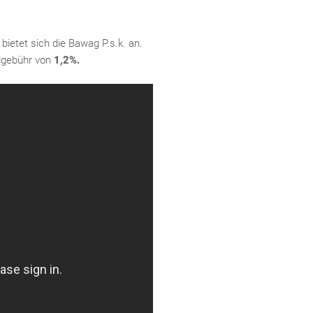
bietet sich die Bawag P.s.k. an.
dgebühr von
1,2%.