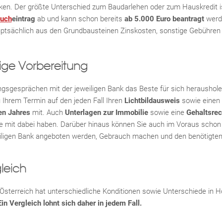
en. Der größte Unterschied zum Baudarlehen oder zum Hauskredit ist
uch
eintrag
ab und kann schon bereits
ab 5.000 Euro beantragt
werde
uptsächlich aus den Grundbausteinen Zinskosten, sonstige Gebühre
tige Vorbereitung
sgesprächen mit der jeweiligen Bank das Beste für sich herausholen 
u Ihrem Termin auf den jeden Fall Ihren
Lichtbildausweis
sowie einen
en Jahres
mit. Auch
Unterlagen zur Immobilie
sowie eine
Gehaltsre
ie mit dabei haben. Darüber hinaus können Sie auch im Voraus schon
weiligen Bank angeboten werden, Gebrauch machen und den benötigte
leich
sterreich hat unterschiedliche Konditionen sowie Unterschiede in H
Ein Vergleich lohnt sich daher in jedem Fall.