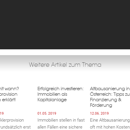
Weitere Artikel zum Thema
hlt wann?
Erfolgreich investieren:
Altbausanierung in
provision
Immobilien als
Österreich: Tipps zu
 erklärt!
Kapitalanlage
Finanzierung &
Förderung
019
01.05. 2019
12.06. 2019
klerprovision
Immobilien stellen in fast
Eine Altbausanierung 
undsätzlich erst
allen Fällen eine sichere
oft mit hohen Kosten