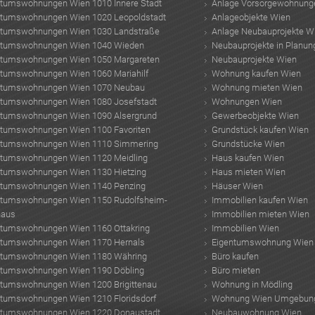
ntumswohnungen Wien 1010 Innere Stadt
Anlage Vorsorgewohnung
ntumswohnungen Wien 1020 Leopoldstadt
Anlageobjekte Wien
ntumswohnungen Wien 1030 Landstraße
Anlage Neubauprojekte W
ntumswohnungen Wien 1040 Wieden
Neubauprojekte in Planun
ntumswohnungen Wien 1050 Margareten
Neubauprojekte Wien
ntumswohnungen Wien 1060 Mariahilf
Wohnung kaufen Wien
ntumswohnungen Wien 1070 Neubau
Wohnung mieten Wien
ntumswohnungen Wien 1080 Josefstadt
Wohnungen Wien
ntumswohnungen Wien 1090 Alsergrund
Gewerbeobjekte Wien
ntumswohnungen Wien 1100 Favoriten
Grundstück kaufen Wien
ntumswohnungen Wien 1110 Simmering
Grundstücke Wien
ntumswohnungen Wien 1120 Meidling
Haus kaufen Wien
ntumswohnungen Wien 1130 Hietzing
Haus mieten Wien
ntumswohnungen Wien 1140 Penzing
Häuser Wien
ntumswohnungen Wien 1150 Rudolfsheim-
Immobilien kaufen Wien
haus
Immobilien mieten Wien
ntumswohnungen Wien 1160 Ottakring
Immobilien Wien
ntumswohnungen Wien 1170 Hernals
Eigentumswohnung Wien
ntumswohnungen Wien 1180 Währing
Büro kaufen
ntumswohnungen Wien 1190 Döbling
Büro mieten
ntumswohnungen Wien 1200 Brigittenau
Wohnung in Mödling
ntumswohnungen Wien 1210 Floridsdorf
Wohnung Wien Umgebun
ntumswohnungen Wien 1220 Donaustadt
Neubauwohnung Wien