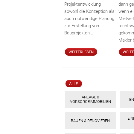
Projektentwicklung
dann ge
sowohl die Konzeption als
wenn ei
auch notwendige Planung
Mietver
zur Erstellung von
rechtsw
Bauprojekten....
gekomme
Makler b
WEITERLESEN
WEIT
ALLE
ANLAGE &
EN
VORSORGEIMMOBILIEN
EI
BAUEN & RENOVIEREN