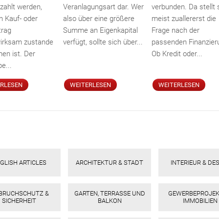
zahlt werden,
Veranlagungsart dar. Wer
verbunden. Da stellt 
n Kauf- oder
also über eine größere
meist zuallererst die
trag
Summe an Eigenkapital
Frage nach der
irksam zustande
verfügt, sollte sich über...
passenden Finanzier
n ist. Der
Ob Kredit oder...
e...
ERLESEN
WEITERLESEN
WEITERLESEN
GLISH ARTICLES
ARCHITEKTUR & STADT
INTERIEUR & DE
NBRUCHSCHUTZ &
GARTEN, TERRASSE UND
GEWERBEPROJEK
SICHERHEIT
BALKON
IMMOBILIEN