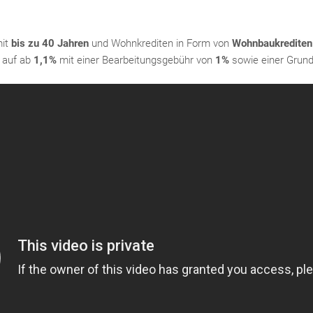
mit
bis zu 40 Jahren
und Wohnkrediten in Form von
Wohnbaukrediten
h auf ab
1,1%
mit einer Bearbeitungsgebühr von
1%
sowie einer Grun