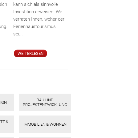
sich
kann sich als sinnvolle
Investition erweisen. Wir
verraten Ihnen, woher der
ung.
Ferienhaustourismus
sei...
WEITERLESEN
BAU UND
SIGN
PROJEKTENTWICKLUNG
TE &
IMMOBILIEN & WOHNEN
ebo
agr
tter
eres
ed