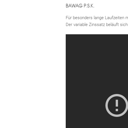
BAWAG P.S.K.
Für besonders lange Laufzeiten 
Der variable Zinssatz beläuft sic