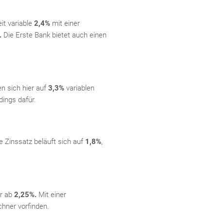
it variable
2,4%
mit einer
.
Die Erste Bank bietet auch einen
en sich hier auf
3,3%
variablen
Fac
Inst
Twi
Pint
Link
dings dafür.
e Zinssatz beläuft sich auf
1,8%
,
er ab
2,25%.
Mit einer
hner vorfinden.